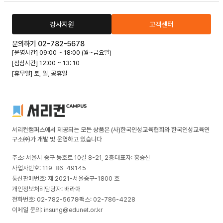
강사지원
고객센터
문의하기 02-782-5678
[운영시간] 09:00 ~ 18:00 (월~금요일)
[점심시간] 12:00 ~ 13: 10
[휴무일] 토, 일, 공휴일
서리컨캠퍼스에서 제공되는 모든 상품은 (사)한국인성교육협회와 한국인성교육연
구소㈜가 개발 및 운영하고 있습니다
주소: 서울시 중구 동호로 10길 8-21, 2층
대표자: 홍승신
사업자번호: 119-86-49145
통신판매번호: 제 2021-서울중구-1800 호
개인정보처리담당자: 배라애
전화번호: 02-782-5678
팩스: 02-786-4228
이메일 문의: insung@edunet.or.kr