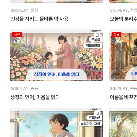
,
,
365PLAY
중등
365PLAY
중
건강을 지키는 올바른 약 사용
오늘의 분리수
신규
신규
,
,
365PLAY
중등
365PLAY
중
상징의 언어, 마음을 읽다
이름을 바꾸면