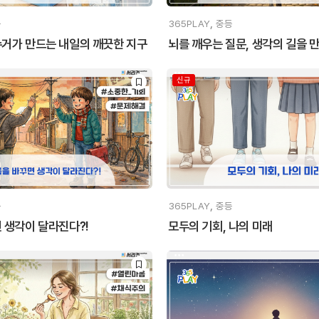
,
등
365PLAY
중등
거가 만드는 내일의 깨끗한 지구
뇌를 깨우는 질문, 생각의 길을 
신규
,
등
365PLAY
중등
 생각이 달라진다?!
모두의 기회, 나의 미래