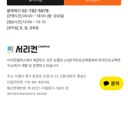
문의하기 02-782-5678
[운영시간] 09:00 ~ 18:00 (월~금요일)
[점심시간] 12:00 ~ 13: 10
[휴무일] 토, 일, 공휴일
서리컨캠퍼스에서 제공되는 모든 상품은 (사)한국인성교육협회와 한국인성교육연
구소㈜가 개발 및 운영하고 있습니다
주소: 서울시 중구 동호로 10길 8-21, 2층
대표자: 홍승신
사업자번호: 119-86-49145
통신판매번호: 제 2021-서울중구-1800 호
개인정보처리담당자: 배라애
전화번호: 02-782-5678
팩스: 02-786-4228
이메일 문의: insung@edunet.or.kr