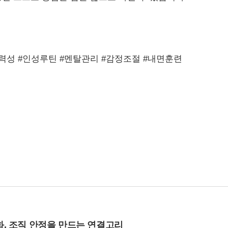
력성
#
인성루틴
#
멘탈관리
#
감정조절
#
내면훈련
화, 조직 안정을 만드는 연결고리