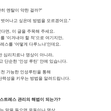
난히 멘탈이 약한 걸까
?”
 벗어나고 싶은데 방법을 모르겠어요
.”
셨다면
,
이 글을 주목해 주세요
.
스를
‘
이겨내야 할 적
’
으로 여기지만
,
트레스를
‘
어떻게 다루느냐
’
인데요
.
한 심리치료나 명상이 아니라
,
작고 단순한
‘
인성 루틴
’
안에 있습니다
.
실천 가능한 인성루틴을 통해
탄력성을 키우는 방법을 알려드립니다
.
스트레스 관리의 해법이 되는가
?
는 말을 들으면 운동이나 명상
,