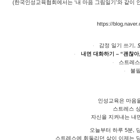
(
한국인성교육협회에서는
‘
내 마음 그림일기
’
와 같이 
https://blog.nave
감정 일기 쓰기
,
·
내면 대화하기
– “
괜찮아
·
스트레스
·
불필
·
인성교육은 마음을
스트레스 
자신을 지켜내는 내
오늘부터 하루
5
분
,
스트레스에 휘둘리던 삶이 이제는 당