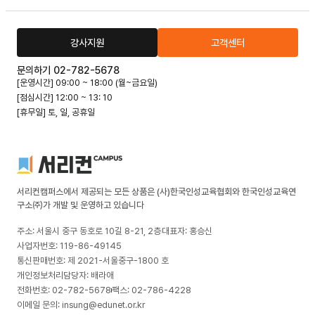
강사지원
고객센터
문의하기 02-782-5678
[운영시간] 09:00 ~ 18:00 (월~금요일)
[점심시간] 12:00 ~ 13: 10
[휴무일] 토, 일, 공휴일
서리컨캠퍼스에서 제공되는 모든 상품은 (사)한국인성교육협회와 한국인성교육연
구소㈜가 개발 및 운영하고 있습니다
주소: 서울시 중구 동호로 10길 8-21, 2층
대표자: 홍승신
사업자번호: 119-86-49145
통신판매번호: 제 2021-서울중구-1800 호
개인정보처리담당자: 배라애
전화번호: 02-782-5678
팩스: 02-786-4228
이메일 문의: insung@edunet.or.kr