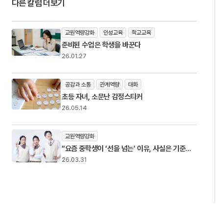
다른 칼럼 더보기
교원역량강화
인성교육
학교교육
준비된 수업은 학생을 바꾼다
26.01.27
공감과 소통
관계역량
대화
초등 자녀, 소문난 감정스티커
26.05.14
교원역량강화
“요즘 중학생이 ‘선을 넘는’ 이유, 사실은 기준이
없어서 입니다”
26.03.31