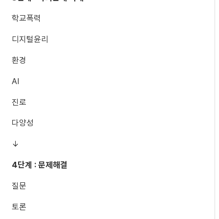
학교폭력
디지털윤리
환경
AI
진로
다양성
↓
4단계 : 문제해결
질문
토론