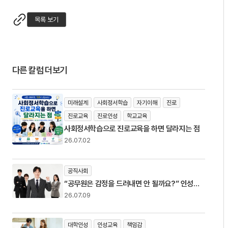
목록 보기
다른 칼럼 더보기
미래설계
사회정서학습
자기이해
진로
진로교육
진로인성
학교교육
사회정서학습으로 진로교육을 하면 달라지는 점
26.07.02
공직사회
“공무원은 감정을 드러내면 안 될까요?” 인성교
육에서 정서를 다뤄야 하는 이유
26.07.09
대학인성
인성교육
책임감