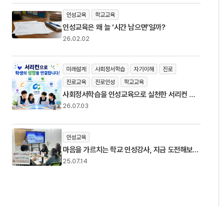
인성교육
학교교육
인성교육은 왜 늘 ‘시간 남으면’일까?
26.02.02
미래설계
사회정서학습
자기이해
진로
진로교육
진로인성
학교교육
사회정서학습을 인성교육으로 실천한 서리컨 이
야기
26.07.03
인성교육
마음을 가르치는 학교 인성강사, 지금 도전해보세
요
25.07.14