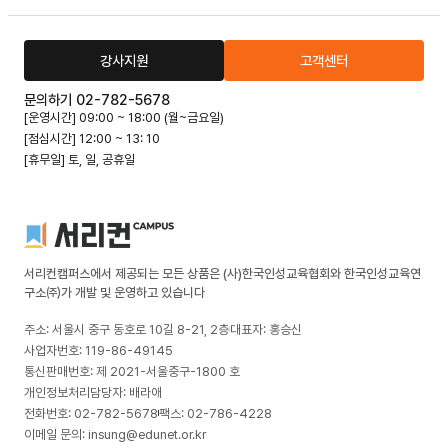
강사지원
고객센터
문의하기 02-782-5678
[운영시간] 09:00 ~ 18:00 (월~금요일)
[점심시간] 12:00 ~ 13: 10
[휴무일] 토, 일, 공휴일
서리컨캠퍼스에서 제공되는 모든 상품은 (사)한국인성교육협회와 한국인성교육연
구소㈜가 개발 및 운영하고 있습니다
주소: 서울시 중구 동호로 10길 8-21, 2층
대표자: 홍승신
사업자번호: 119-86-49145
통신판매번호: 제 2021-서울중구-1800 호
개인정보처리담당자: 배라애
전화번호: 02-782-5678
팩스: 02-786-4228
이메일 문의: insung@edunet.or.kr