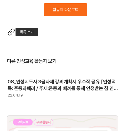
활동지 다운로드
목록 보기
다른 인성교육 활동지 보기
08_인성지도사 3급과제 강의계획서 우수작 공유 [인성덕
목: 존중과배려 / 주제:존중과 배려를 통해 인정받는 참 인
성 병영생활 특강 ]
22.04.19