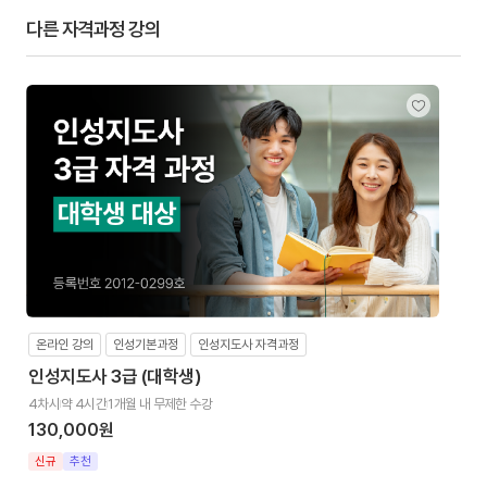
다른 자격과정 강의
온라인 강의
인성기본과정
인성지도사 자격과정
인성지도사 3급 (대학생)
4차시
약 4시간
1개월 내 무제한 수강
130,000원
신규
추천