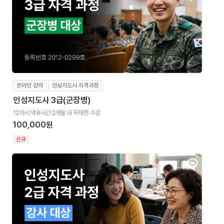
온라인 강의
인성지도사 자격과정
인성지도사 3급(군장병)
12차시
약 8시간
2개월 내 무제한 수강
100,000원
신규