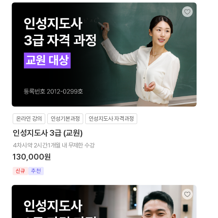
온라인 강의
인성기본과정
인성지도사 자격과정
인성지도사 3급 (교원)
4차시
약 2시간
1개월 내 무제한 수강
130,000원
신규
추천