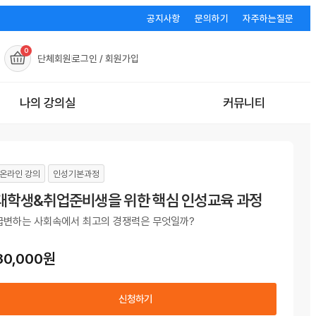
공지사항
문의하기
자주하는질문
0
단체회원
로그인 / 회원가입
나의 강의실
커뮤니티
온라인 강의
인성기본과정
대학생&취업준비생을 위한 핵심 인성교육 과정
급변하는 사회속에서 최고의 경쟁력은 무엇일까?
30,000
원
신청하기