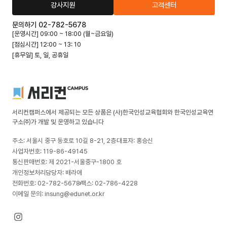
강사지원
고객센터
문의하기 02-782-5678
[운영시간] 09:00 ~ 18:00 (월~금요일)
[점심시간] 12:00 ~ 13: 10
[휴무일] 토, 일, 공휴일
서리컨캠퍼스에서 제공되는 모든 상품은 (사)한국인성교육협회와 한국인성교육연
구소㈜가 개발 및 운영하고 있습니다
주소: 서울시 중구 동호로 10길 8-21, 2층
대표자: 홍승신
사업자번호: 119-86-49145
통신판매번호: 제 2021-서울중구-1800 호
개인정보처리담당자: 배라애
전화번호: 02-782-5678
팩스: 02-786-4228
이메일 문의: insung@edunet.or.kr