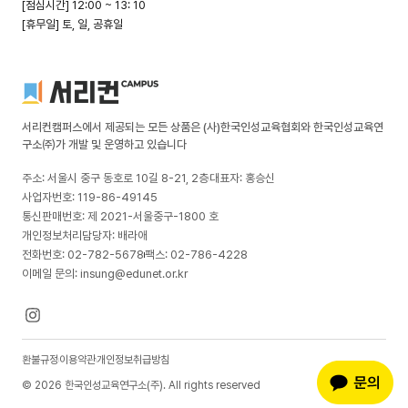
[점심시간] 12:00 ~ 13: 10
[휴무일] 토, 일, 공휴일
서리컨캠퍼스에서 제공되는 모든 상품은 (사)한국인성교육협회와 한국인성교육연
구소㈜가 개발 및 운영하고 있습니다
주소: 서울시 중구 동호로 10길 8-21, 2층
대표자: 홍승신
사업자번호: 119-86-49145
통신판매번호: 제 2021-서울중구-1800 호
개인정보처리담당자: 배라애
전화번호: 02-782-5678
팩스: 02-786-4228
이메일 문의: insung@edunet.or.kr
환불규정
이용약관
개인정보취급방침
© 2026 한국인성교육연구소(주). All rights reserved