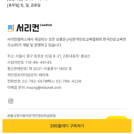
[휴무일] 토, 일, 공휴일
서리컨캠퍼스에서 제공되는 모든 상품은 (사)한국인성교육협회와 한국인성교육연
구소㈜가 개발 및 운영하고 있습니다
주소: 서울시 중구 동호로 10길 8-21, 2층
대표자: 홍승신
사업자번호: 119-86-49145
통신판매번호: 제 2021-서울중구-1800 호
개인정보처리담당자: 배라애
전화번호: 02-782-5678
팩스: 02-786-4228
이메일 문의: insung@edunet.or.kr
환불규정
이용약관
개인정보취급방침
© 2026 한국인성교육연구소(주). All rights reserved
365플레이 구독하기