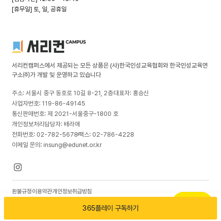
[휴무일] 토, 일, 공휴일
서리컨캠퍼스에서 제공되는 모든 상품은 (사)한국인성교육협회와 한국인성교육연
구소㈜가 개발 및 운영하고 있습니다
주소: 서울시 중구 동호로 10길 8-21, 2층
대표자: 홍승신
사업자번호: 119-86-49145
통신판매번호: 제 2021-서울중구-1800 호
개인정보처리담당자: 배라애
전화번호: 02-782-5678
팩스: 02-786-4228
이메일 문의: insung@edunet.or.kr
환불규정
이용약관
개인정보취급방침
© 2026 한국인성교육연구소(주). All rights reserved
365플레이 구독하기