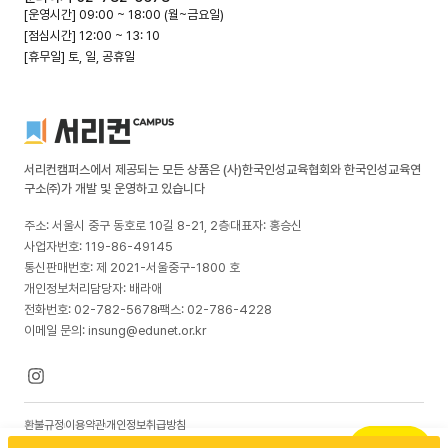
[운영시간] 09:00 ~ 18:00 (월~금요일)
[점심시간] 12:00 ~ 13: 10
[휴무일] 토, 일, 공휴일
서리컨캠퍼스에서 제공되는 모든 상품은 (사)한국인성교육협회와 한국인성교육연
구소㈜가 개발 및 운영하고 있습니다
주소: 서울시 중구 동호로 10길 8-21, 2층
대표자: 홍승신
사업자번호: 119-86-49145
통신판매번호: 제 2021-서울중구-1800 호
개인정보처리담당자: 배라애
전화번호: 02-782-5678
팩스: 02-786-4228
이메일 문의: insung@edunet.or.kr
환불규정
이용약관
개인정보취급방침