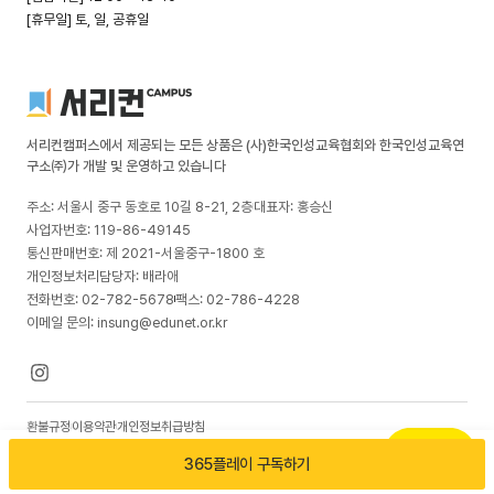
[휴무일] 토, 일, 공휴일
서리컨캠퍼스에서 제공되는 모든 상품은 (사)한국인성교육협회와 한국인성교육연
구소㈜가 개발 및 운영하고 있습니다
주소: 서울시 중구 동호로 10길 8-21, 2층
대표자: 홍승신
사업자번호: 119-86-49145
통신판매번호: 제 2021-서울중구-1800 호
개인정보처리담당자: 배라애
전화번호: 02-782-5678
팩스: 02-786-4228
이메일 문의: insung@edunet.or.kr
환불규정
이용약관
개인정보취급방침
© 2026 한국인성교육연구소(주). All rights reserved
365플레이 구독하기