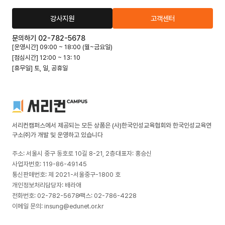
강사지원
고객센터
문의하기 02-782-5678
[운영시간] 09:00 ~ 18:00 (월~금요일)
[점심시간] 12:00 ~ 13: 10
[휴무일] 토, 일, 공휴일
서리컨캠퍼스에서 제공되는 모든 상품은 (사)한국인성교육협회와 한국인성교육연
구소㈜가 개발 및 운영하고 있습니다
주소: 서울시 중구 동호로 10길 8-21, 2층
대표자: 홍승신
사업자번호: 119-86-49145
통신판매번호: 제 2021-서울중구-1800 호
개인정보처리담당자: 배라애
전화번호: 02-782-5678
팩스: 02-786-4228
이메일 문의: insung@edunet.or.kr