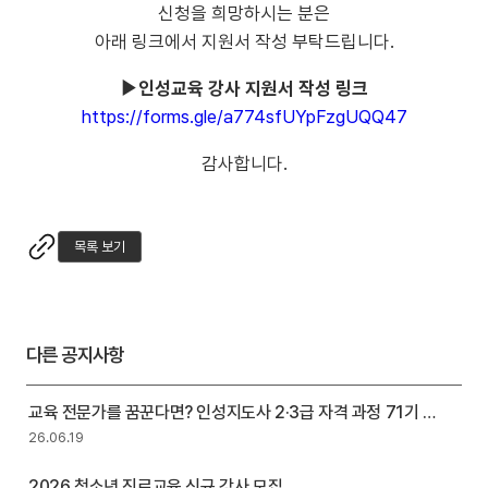
신청을 희망하시는 분은
아래 링크에서 지원서 작성 부탁드립니다.
▶인성교육 강사 지원서 작성 링크
https://forms.gle/a774sfUYpFzgUQQ47
감사합니다.
목록 보기
다른 공지사항
교육 전문가를 꿈꾼다면? 인성지도사 2·3급 자격 과정 71기 모
집
26.06.19
2026 청소년 진로교육 신규 강사 모집