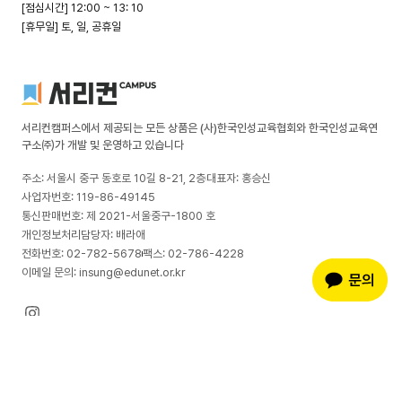
[점심시간] 12:00 ~ 13: 10
[휴무일] 토, 일, 공휴일
서리컨캠퍼스에서 제공되는 모든 상품은 (사)한국인성교육협회와 한국인성교육연
구소㈜가 개발 및 운영하고 있습니다
주소: 서울시 중구 동호로 10길 8-21, 2층
대표자: 홍승신
사업자번호: 119-86-49145
통신판매번호: 제 2021-서울중구-1800 호
개인정보처리담당자: 배라애
전화번호: 02-782-5678
팩스: 02-786-4228
이메일 문의: insung@edunet.or.kr
환불규정
이용약관
개인정보취급방침
© 2026 한국인성교육연구소(주). All rights reserved