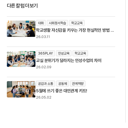
다른 칼럼 더보기
대화
사회정서학습
학교교육
학교생활 자신감을 키우는 가장 현실적인 방법 :
교실에서 시작되는 작은 변화
26.03.11
365PLAY
인성교육
학교교육
교실 분위기가 달라지는 인성수업의 차이
26.02.09
공감과 소통
공동체
관계역량
5월에 쓰기 좋은 대인관계 키트!
26.05.02