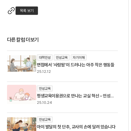
목록 보기
다른 칼럼 더보기
대학인성
인성교육
자기이해
면접에서 ‘사람됨’이 드러나는 아주 작은 행동들
25.12.12
인성교육
평생교육이용권으로 만나는 교실 혁신 – 인성교
육 자격과 365인성Play 활용법
25.10.24
인성교육
아이 발달의 첫 단추, 교사의 손에 달려 있습니다