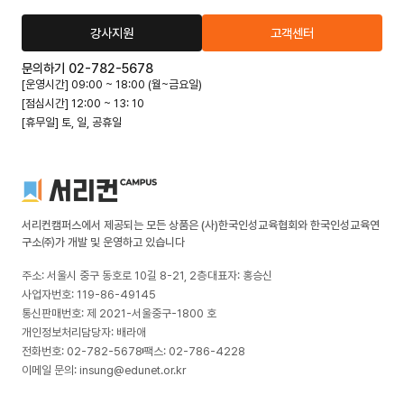
강사지원
고객센터
문의하기 02-782-5678
[운영시간] 09:00 ~ 18:00 (월~금요일)
[점심시간] 12:00 ~ 13: 10
[휴무일] 토, 일, 공휴일
서리컨캠퍼스에서 제공되는 모든 상품은 (사)한국인성교육협회와 한국인성교육연
구소㈜가 개발 및 운영하고 있습니다
주소: 서울시 중구 동호로 10길 8-21, 2층
대표자: 홍승신
사업자번호: 119-86-49145
통신판매번호: 제 2021-서울중구-1800 호
개인정보처리담당자: 배라애
전화번호: 02-782-5678
팩스: 02-786-4228
이메일 문의: insung@edunet.or.kr