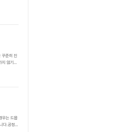
 꾸준히 진
가지 않기
 이 글을
경우는 드뭅
니다.공정
이어야 합니