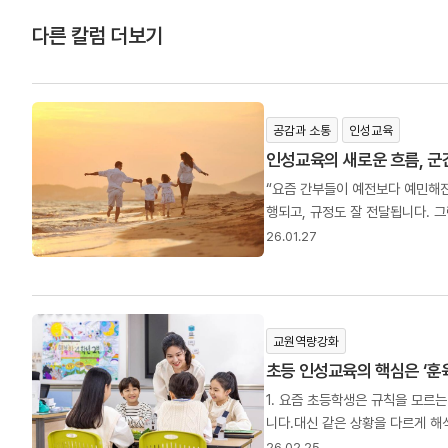
다른 칼럼 더보기
공감과 소통
인성교육
인성교육의 새로운 흐름, 군
“요즘 간부들이 예전보다 예민해진
행되고, 규정도 잘 전달됩니다. 
때문입니다. 그래서 요즘 인성교육
26.01.27
끝까지 읽으면, 왜..
교원역량강화
초등 인성교육의 핵심은 ‘훈육
1. 요즘 초등학생은 규칙을 모르
니다.대신 같은 상황을 다르게 
하다고 느끼지 못하는 순간 아이들
26.02.25