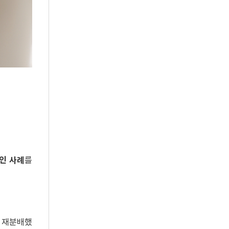
인 사례
를
을 재분배했