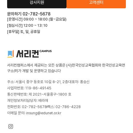
강사지원
고객센터
문의하기 02-782-5678
[운영시간] 09:00 ~ 18:00 (월~금요일)
[점심시간] 12:00 ~ 13: 10
[휴무일] 토, 일, 공휴일
서리컨캠퍼스에서 제공되는 모든 상품은 (사)한국인성교육협회와 한국인성교육연
구소㈜가 개발 및 운영하고 있습니다
주소: 서울시 중구 동호로 10길 8-21, 2층
대표자: 홍승신
사업자번호: 119-86-49145
통신판매번호: 제 2021-서울중구-1800 호
개인정보처리담당자: 배라애
전화번호: 02-782-5678
팩스: 02-786-4228
이메일 문의: insung@edunet.or.kr