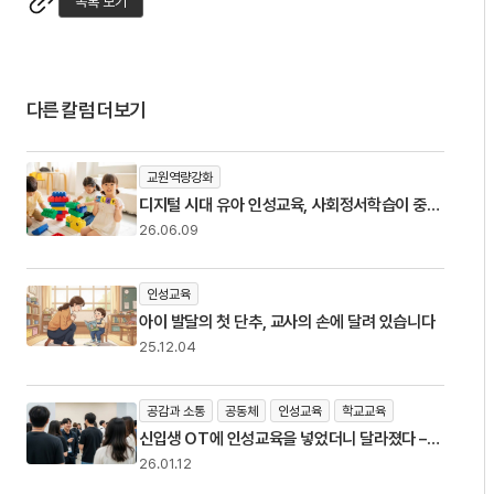
목록 보기
다른 칼럼 더보기
교원역량강화
디지털 시대 유아 인성교육, 사회정서학습이 중요
한 이유
26.06.09
인성교육
아이 발달의 첫 단추, 교사의 손에 달려 있습니다
25.12.04
공감과 소통
공동체
인성교육
학교교육
신입생 OT에 인성교육을 넣었더니 달라졌다 –
졸업생 후기에서 본 실제 변화
26.01.12