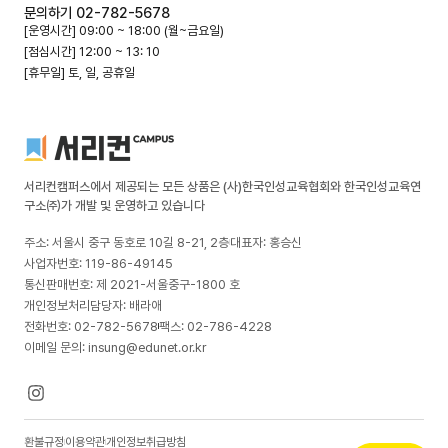
문의하기 02-782-5678
[운영시간] 09:00 ~ 18:00 (월~금요일)
[점심시간] 12:00 ~ 13: 10
[휴무일] 토, 일, 공휴일
서리컨캠퍼스에서 제공되는 모든 상품은 (사)한국인성교육협회와 한국인성교육연
구소㈜가 개발 및 운영하고 있습니다
주소: 서울시 중구 동호로 10길 8-21, 2층
대표자: 홍승신
사업자번호: 119-86-49145
통신판매번호: 제 2021-서울중구-1800 호
개인정보처리담당자: 배라애
전화번호: 02-782-5678
팩스: 02-786-4228
이메일 문의: insung@edunet.or.kr
환불규정
이용약관
개인정보취급방침