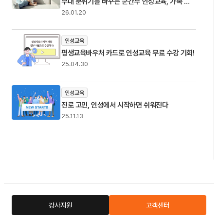
부대 분위기를 바꾸는 군간부 인성교육, 가족 인
성교육 전략
26.01.20
인성교육
평생교육바우처 카드로 인성교육 무료 수강 기회!
25.04.30
인성교육
진로 고민, 인성에서 시작하면 쉬워진다
25.11.13
강사지원
고객센터