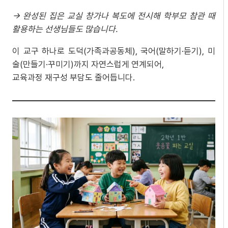
→
완성된
집은
교실
창가나
복도에
전시해
학부모
참관
때
활용하는
선생님들도
많습니다
.
이 교구 하나로 도덕(가족과공동체), 국어(말하기·듣기), 미
술(만들기·꾸미기)까지 자연스럽게 연계되어,
교육과정 재구성 부담도 줄어듭니다.