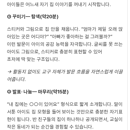
아이들은 어느새 자기 집 이야기를 꺼내기 시작합니다.
②
꾸미기
—
탐색
(
약
20
분
)
스티커와 그림으로 집 안을 채웁니다. “엄마가 제일 오래 앉
아있는 곳은 어디야?” “아빠가 좋아하는 걸 그려볼까?”
이런 발문이 아이의 공감 능력을 자극합니다. 글씨를 못 쓰는
아이도 그림으로, 스티커로 충분히 표현할 수 있어
초저에 딱 맞는 구조입니다.
→
활동지
없이도
교구
자체가
발문
흐름을
자연스럽게
이끌
어줍니다
.
③
발표
·
나눔
—
마무리
(
약
15
분
)
“내 집에는 ○○이 있어요” 형식으로 짧게 소개합니다. 말이
서툰 아이도 집 모형을 들어 보이는 것만으로 충분한 자기표
현이 됩니다. 반 친구들의 집이 하나하나 공개되면서, 교실이
작은 동네가 되는 순간을 경험할 수 있습니다.